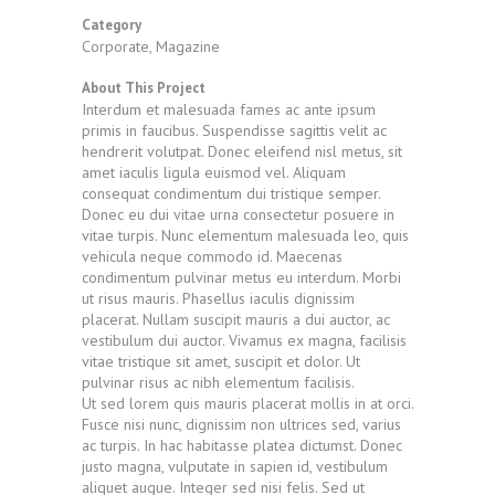
Category
Corporate, Magazine
About This Project
Interdum et malesuada fames ac ante ipsum
primis in faucibus. Suspendisse sagittis velit ac
hendrerit volutpat. Donec eleifend nisl metus, sit
amet iaculis ligula euismod vel. Aliquam
consequat condimentum dui tristique semper.
Donec eu dui vitae urna consectetur posuere in
vitae turpis. Nunc elementum malesuada leo, quis
vehicula neque commodo id. Maecenas
condimentum pulvinar metus eu interdum. Morbi
ut risus mauris. Phasellus iaculis dignissim
placerat. Nullam suscipit mauris a dui auctor, ac
vestibulum dui auctor. Vivamus ex magna, facilisis
vitae tristique sit amet, suscipit et dolor. Ut
pulvinar risus ac nibh elementum facilisis.
Ut sed lorem quis mauris placerat mollis in at orci.
Fusce nisi nunc, dignissim non ultrices sed, varius
ac turpis. In hac habitasse platea dictumst. Donec
justo magna, vulputate in sapien id, vestibulum
aliquet augue. Integer sed nisi felis. Sed ut