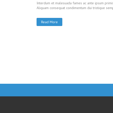
Interdum et malesuada fames ac ante ipsum primis in
Aliquam consequat condimentum dui tristique semp
Read More