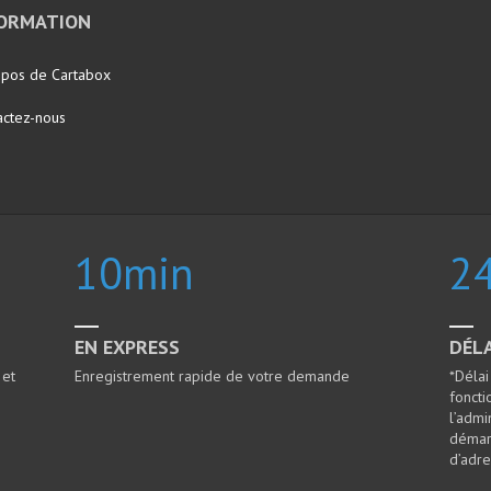
FORMATION
opos de Cartabox
actez-nous
10
min
2
EN EXPRESS
DÉLA
 et
Enregistrement rapide de votre demande
*Délai
fonct
l’admi
démar
d’adre